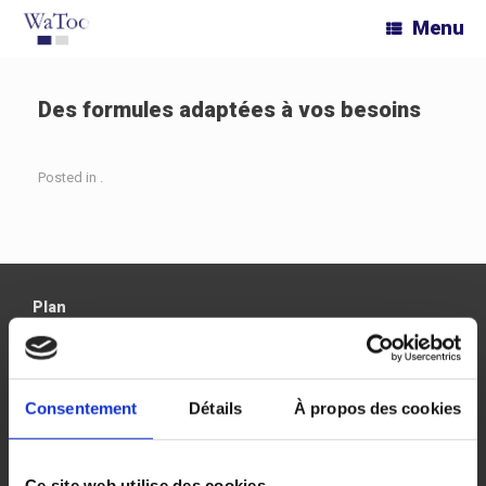
Skip
Menu
to
content
Des formules adaptées à vos besoins
Posted in .
Plan
Accueil
Solutions
Consentement
Détails
À propos des cookies
Marquage de documents sur poste client
Serveur de marquage
L’entreprise
Ce site web utilise des cookies.