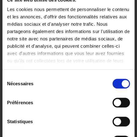
Demander une démo
Les cookies nous permettent de personnaliser le contenu
et les annonces, d'offrir des fonctionnalités relatives aux
médias sociaux et d'analyser notre trafic. Nous
partageons également des informations sur l'utilisation de
notre site avec nos partenaires de médias sociaux, de
WaToo est né en Bretagne de la volonté de deux chercheurs
publicité et d'analyse, qui peuvent combiner celles-ci
expérimentés qui ont pour but de fournir une réponse à l’augmentation
du nombre de fuites, de détournements et de falsifications de données
avec d'autres informations que vous leur avez fournies
sensibles.
ou qu'ils ont collectées lors de votre utilisation de leurs
services.
WaToo
– SAS au capital de 93 043 €
Sélection
RCS : Brest – SIRET 841 138 886 00020 – APE 62012Z
Nécessaires
du
consentement
115 rue Claude Chappe, 29280 Plouzané
Téléphone 06 86 37 28 75
Préférences
Statistiques